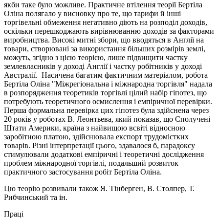
якби таке було можливе. Практичне втілення теорії Бертіла
Оліна полягало у висновку про те, що тарифи й інші
торгівельні обмеження негативно діють на розподіл доходів,
оскільки перешкоджають вирівнюванню доходів за факторами
виробництва. Високі митні збори, що вводяться в Англії на
товари, створювані за використання більших розмірів землі,
можуть, згідно з цією теорією, лише підвищити частку
землевласників у доході Англії і частку робітників у доході
Австралії. Насичена багатим фактичним матеріалом, робота
Бертіла Оліна "Міжрегіональна і міжнародна торгівля" надала
в розпорядження теоретиків торгівлі цілий набір гіпотез, що
потребують теоретичного осмислення і емпіричної перевірки.
Перша формальна перевірка цих гіпотез була здійснена через
20 років у роботах В. Леонтьева, який показав, що Сполучені
Штати Америки, країна з найвищою всвіті відносною
заробітною платою, здійснювала експорт трудомістких
товарів. Різні інтерпретації цього, здавалося б, парадоксу
стимулювали додаткові емпіричні і теоретичні дослідження
проблем міжнародної торгівлі, подальший розвиток
практичного застосування робіт Бертіла Оліна.
Цю теорію розвивали також Я. Тінберген, В. Столпер, Т.
Рибчинський та ін.
Праці