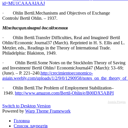
id=MU1CAAAAIAAJ
· Ohlin Bertil.Mechanisms and Objectives of Exchange
Controls/ Bertil Ohlin. – 1937.
Міждисциплінарні дослідження
· Ohlin Bertil.Transfer Difficulties, Real and Imagined/ Bertil
Ohlin//Economic Journal37 (March). Reprinted in H. S. Ellis and L.
Metzler, eds., Readings in the Theory of International Trade.
Philadelphia: Blakiston, 1949.
· Ohlin Bertil.Some Notes on the Stockholm Theory of Saving
and Investment/ Bertil Ohlin// EconomicJournal47 (March): 53–69;
(June). – Р. 221–240.
http://crecimientoeconomico-
asiain.weebly.com/uploads/1/2/9/0/1290958/notes_on_the_theory_of_
· Ohlin Bertil.The Problem of Employment Stabilization–
1949.
http://www.amazon.com/Bertil-Ohlin/e/B00DX5ABPI
Joomla Plugins
Switch to Desktop Version
Powered by
Warp Theme Framework
Головна
Список лауреатів