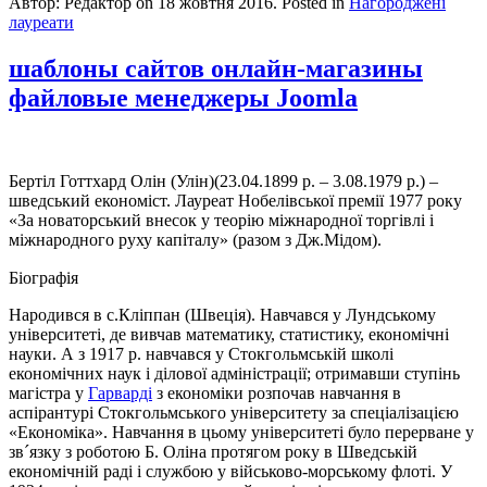
Автор: Редактор on
18 жовтня 2016
. Posted in
Нагороджені
лауреати
шаблоны сайтов онлайн-магазины
файловые менеджеры Joomla
Бертіл Готтхард Олін (Улін)(23.04.1899 р. – 3.08.1979 р.) –
шведський економіст. Лауреат Нобелівської премії 1977 року
«За новаторський внесок у теорію міжнародної торгівлі і
міжнародного руху капіталу» (разом з Дж.Мідом).
Біографія
Народився в с.Кліппан (Швеція). Навчався у Лундському
університеті, де вивчав математику, статистику, економічні
науки. А з 1917 р. навчався у Стокгольмській школі
економічних наук і ділової адміністрації; отримавши ступінь
магістра у
Гарварді
з економіки розпочав навчання в
аспірантурі Стокгольмського університету за спеціалізацією
«Економіка». Навчання в цьому університеті було перерване у
зв´язку з роботою Б. Оліна протягом року в Шведській
економічній раді і службою у військово-морському флоті. У