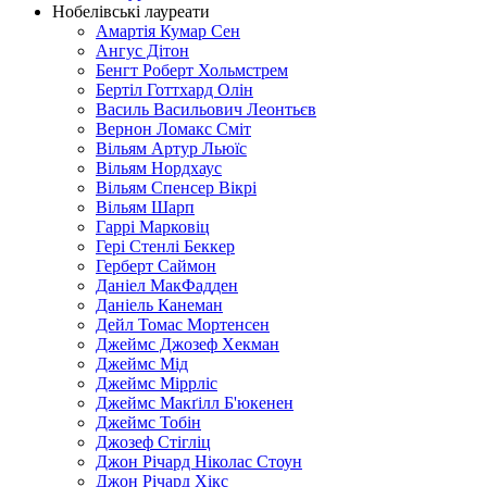
Нобелівські лауреати
Амартія Кумар Сен
Ангус Дітон
Бенгт Роберт Хольмстрем
Бертіл Готтхард Олін
Василь Васильович Леонтьєв
Вернон Ломакс Сміт
Вільям Артур Льюїс
Вільям Нордхаус
Вільям Спенсер Вікрі
Вільям Шарп
Гаррі Марковіц
Гері Стенлі Беккер
Герберт Саймон
Даніел МакФадден
Даніель Канеман
Дейл Томас Мортенсен
Джеймс Джозеф Хекман
Джеймс Мід
Джеймс Міррліс
Джеймс Макґілл Б'юкенен
Джеймс Тобін
Джозеф Стігліц
Джон Річард Ніколас Стоун
Джон Річард Хікс