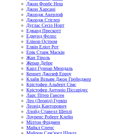
Джон Форбс Неш
Джон Харсані
Джордж Акерлоф
Джордж Стіглер
Дуглас Сесіл Норт
Едвард Прескотт
Едмунд Фелпс
Елінор Остром
Елвін Еліот Рот
Ерік Старк Маскін
Жан Тіроль
Жерар Дебре
Карл Гуннар Мюрдаль
Кеннет Джозеф Ерроу
Клайв Вільям Джон Грейнджер
Крістофер Альберт Сімс
Крістофер Антоніо Піссарідес
Ларс Пітер Гансен
Лео (Леонід) Гурвіц
Леонід Канторович
Ллойд Ставелл Шеплі
Лоуренс Роберт Клейн
Мілтон Фрідмен
Майкл Спенс
Майрон Сам’юел Шоулз