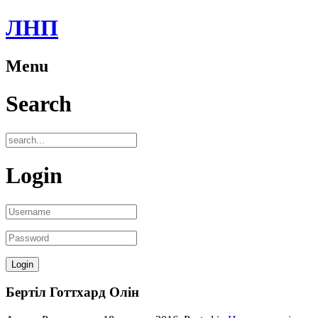
ЛНП
Menu
Search
Login
Бертіл Готтхард Олін