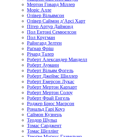
Мертон Говард Міллер
Моріс Алле
Олівер Вільямсон
Олівер Саймон д’Арсі Харт
Пітер Артур Даймонд
Пол Ентоні Семюелсон
Пол Кругман
Райнгард Зелтен
Раґнар Фріш
Річард Талер
Роберт Александер Манделл
Роберт Ауманн
Роберт Вільям Фогель
Роберт Джеймс Шиллер
Роберт Емерсон Лукас
Роберт Мертон Кархарт
Роберт Мертон Солоу
Роберт Фрай Енгель
Роджер Брюс Маєрсон
Рональд Гарі Коуз
Саймон Кузнець
Теодор Шульц
Томас Сарджент
Томас Шеллінг
Трюґве Маґнус Гаавельмо