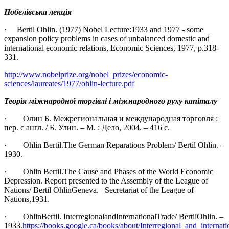
Нобелівська лекція
· Bertil Ohlin. (1977) Nobel Lecture:1933 and 1977 - some
expansion policy problems in cases of unbalanced domestic and
international economic relations, Economic Sciences, 1977, p.318-
331.
http://www.nobelprize.org/nobel_prizes/economic-
sciences/laureates/1977/ohlin-lecture.pdf
Теорія міжнародної торгівлі і міжнародного руху капіталу
· Олин Б. Межрегиональная и международная торговля :
пер. с англ. / Б. Улин. – М. : Дело, 2004. – 416 с.
· Ohlin Bertil.The German Reparations Problem/ Bertil Ohlin. –
1930.
· Ohlin Bertil.Тhe Cause and Phases of the World Economic
Depression. Report presented to the Assembly of the League of
Nations/ Bertil OhlinGeneva. –Secretariat of the League of
Nations,1931.
· OhlinBertil. InterregionalandInternationalTrade/ BertilOhlin. –
1933.
https://books.google.ca/books/about/Interregional_and_internati