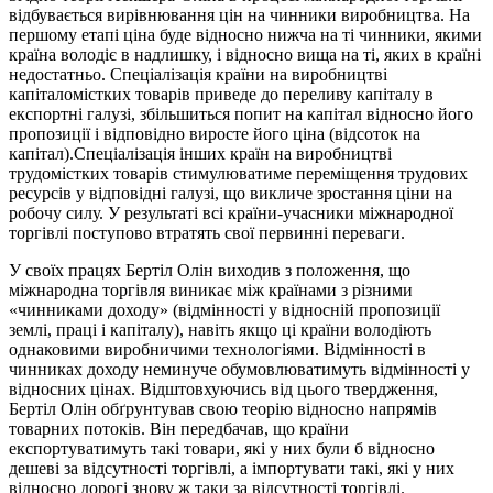
відбувається вирівнювання цін на чинники виробництва. На
першому етапі ціна буде відносно нижча на ті чинники, якими
країна володіє в надлишку, і відносно вища на ті, яких в країні
недостатньо. Спеціалізація країни на виробництві
капіталомістких товарів приведе до переливу капіталу в
експортні галузі, збільшиться попит на капітал відносно його
пропозиції і відповідно виросте його ціна (відсоток на
капітал).Спеціалізація інших країн на виробництві
трудомістких товарів стимулюватиме переміщення трудових
ресурсів у відповідні галузі, що викличе зростання ціни на
робочу силу. У результаті всі країни-учасники міжнародної
торгівлі поступово втратять свої первинні переваги.
У своїх працях Бертіл Олін виходив з положення, що
міжнародна торгівля виникає між країнами з різними
«чинниками доходу» (відмінності у відносній пропозиції
землі, праці і капіталу), навіть якщо ці країни володіють
однаковими виробничими технологіями. Відмінності в
чинниках доходу неминуче обумовлюватимуть відмінності у
відносних цінах. Відштовхуючись від цього твердження,
Бертіл Олін обґрунтував свою теорію відносно напрямів
товарних потоків. Він передбачав, що країни
експортуватимуть такі товари, які у них були б відносно
дешеві за відсутності торгівлі, а імпортувати такі, які у них
відносно дорогі знову ж таки за відсутності торгівлі.