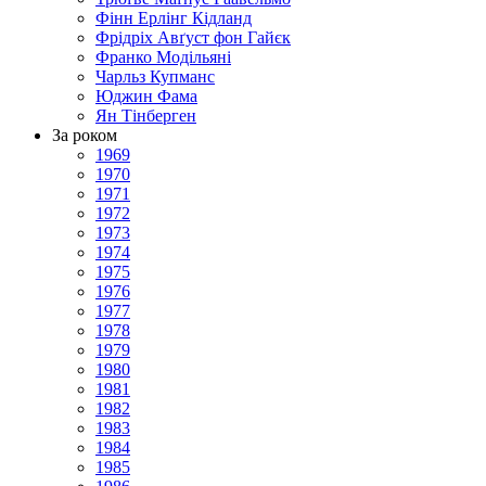
Фінн Ерлінг Кідланд
Фрідріх Авґуст фон Гайєк
Франко Модільяні
Чарльз Купманс
Юджин Фама
Ян Тінберген
За роком
1969
1970
1971
1972
1973
1974
1975
1976
1977
1978
1979
1980
1981
1982
1983
1984
1985