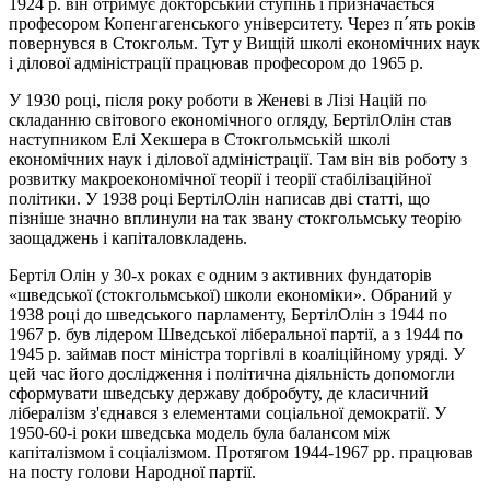
1924 р. він отримує докторський ступінь і призначається
професором Копенгагенського університету. Через п´ять років
повернувся в Стокгольм. Тут у Вищій школі економічних наук
і ділової адміністрації працював професором до 1965 р.
У 1930 році, після року роботи в Женеві в Лізі Націй по
складанню світового економічного огляду, БертілОлін став
наступником Елі Хекшера в Стокгольмській школі
економічних наук і ділової адміністрації. Там він вів роботу з
розвитку макроекономічної теорії і теорії стабілізаційної
політики. У 1938 році БертілОлін написав дві статті, що
пізніше значно вплинули на так звану стокгольмську теорію
заощаджень і капіталовкладень.
Бертіл Олін у 30-х роках є одним з активних фундаторів
«шведської (стокгольмської) школи економіки». Обраний у
1938 році до шведського парламенту, БертілОлін з 1944 по
1967 р. був лідером Шведської ліберальної партії, а з 1944 по
1945 р. займав пост міністра торгівлі в коаліційному уряді. У
цей час його дослідження і політична діяльність допомогли
сформувати шведську державу добробуту, де класичний
лібералізм з'єднався з елементами соціальної демократії. У
1950-60-і роки шведська модель була балансом між
капіталізмом і соціалізмом. Протягом 1944-1967 pp. працював
на посту голови Народної партії.