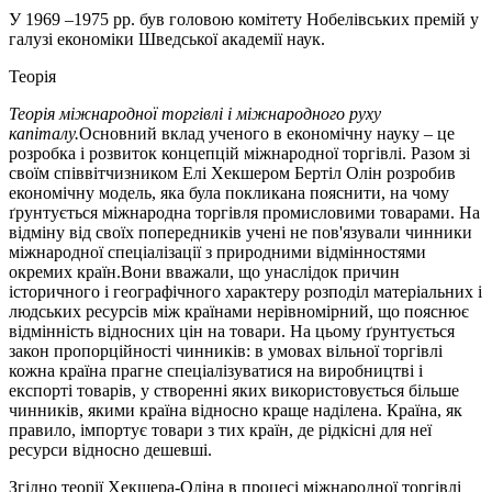
У 1969 –1975 pp. був головою комітету Нобелівських премій у
галузі економіки Шведської академії наук.
Теорія
Теорія міжнародної торгівлі і міжнародного руху
капіталу.
Основний вклад ученого в економічну науку – це
розробка і розвиток концепцій міжнародної торгівлі. Разом зі
своїм співвітчизником Елі Хекшером Бертіл Олін розробив
економічну модель, яка була покликана пояснити, на чому
ґрунтується міжнародна торгівля промисловими товарами. На
відміну від своїх попередників учені не пов'язували чинники
міжнародної спеціалізації з природними відмінностями
окремих країн.Вони вважали, що унаслідок причин
історичного і географічного характеру розподіл матеріальних і
людських ресурсів між країнами нерівномірний, що пояснює
відмінність відносних цін на товари. На цьому ґрунтується
закон пропорційності чинників: в умовах вільної торгівлі
кожна країна прагне спеціалізуватися на виробництві і
експорті товарів, у створенні яких використовується більше
чинників, якими країна відносно краще наділена. Країна, як
правило, імпортує товари з тих країн, де рідкісні для неї
ресурси відносно дешевші.
Згідно теорії Хекшера-Оліна в процесі міжнародної торгівлі