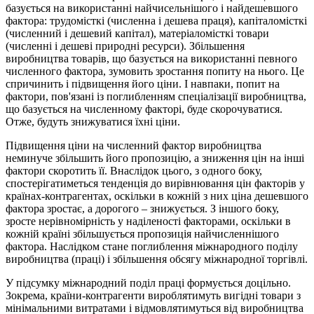
базується на використанні найчисельнішого і найдешевшого
фактора: трудомісткі (численна і дешева праця), капіталомісткі
(численний і дешевий капітал), матеріаломісткі товари
(численні і дешеві природні ресурси). Збільшення
виробництва товарів, що базується на використанні певного
численного фактора, зумовить зростання попиту на нього. Це
спричинить і підвищення його ціни. І навпаки, попит на
фактори, пов'язані із поглибленням спеціалізації виробництва,
що базується на численному факторі, буде скорочуватися.
Отже, будуть знижуватися їхні ціни.
Підвищення ціни на численний фактор виробництва
неминуче збільшить його пропозицію, а зниження цін на інші
фактори скоротить її. Внаслідок цього, з одного боку,
спостерігатиметься тенденція до вирівнювання цін факторів у
країнах-контрагентах, оскільки в кожній з них ціна дешевшого
фактора зростає, а дорогого – знижується. З іншого боку,
зросте нерівномірність у наділеності факторами, оскільки в
кожній країні збільшується пропозиція найчисленнішого
фактора. Наслідком стане поглиблення міжнародного поділу
виробництва (праці) і збільшення обсягу міжнародної торгівлі.
У підсумку міжнародний поділ праці формується доцільно.
Зокрема, країни-контрагенти вироблятимуть вигідні товари з
мінімальними витратами і відмовлятимуться від виробництва