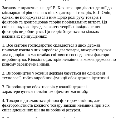
Загалом спираючись на ідеї Е. Хекшера про дію тенденції до
міжнародної рівноваги в цінах факторів і товарів, Б.-Г. Олін,
однак, не погоджувався з ним щодо ролі руху товарів і
факторів та доопрацював теорію порівняльних витрат. Ця
спільна наукова ідея дала життя теорії співвідношення
факторів виробництва. Ця теорія базується на кількох
важливих припущеннях:
1. Все світове господарство складається з двох держав,
причому кожна з них виробляє два товари, використовуючи
два однорідні в масштабах світового господарства фактори
виробництва. Кількість факторів незмінна, а кожна держава по
різному забезпечена ними.
2. Виробництво у кожній державі базується на однаковій
технології, тобто виробничі функції обох держав ідентичні.
3. Виробництво обох товарів у кожній державі
характеризується незмінним ефектом масштабу.
4. Товари відзначаються різною факторомісткістю, але
факторомісткість кожного товару завжди незмінна при всіх
співвідношеннях цін на виробничі ресурси.