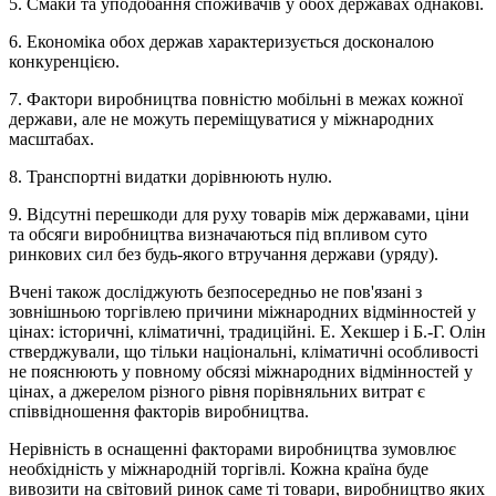
5. Смаки та уподобання споживачів у обох державах однакові.
6. Економіка обох держав характеризується досконалою
конкуренцією.
7. Фактори виробництва повністю мобільні в межах кожної
держави, але не можуть переміщуватися у міжнародних
масштабах.
8. Транспортні видатки дорівнюють нулю.
9. Відсутні перешкоди для руху товарів між державами, ціни
та обсяги виробництва визначаються під впливом суто
ринкових сил без будь-якого втручання держави (уряду).
Вчені також досліджують безпосередньо не пов'язані з
зовнішньою торгівлею причини міжнародних відмінностей у
цінах: історичні, кліматичні, традиційні. Е. Хекшер і Б.-Г. Олін
стверджували, що тільки національні, кліматичні особливості
не пояснюють у повному обсязі міжнародних відмінностей у
цінах, а джерелом різного рівня порівняльних витрат є
співвідношення факторів виробництва.
Нерівність в оснащенні факторами виробництва зумовлює
необхідність у міжнародній торгівлі. Кожна країна буде
вивозити на світовий ринок саме ті товари, виробництво яких