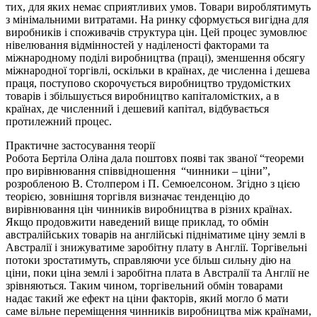
тих, для яких немає сприятливих умов. Товари вироблятимуть
з мінімальними витратами. На ринку сформується вигідна для
виробників і споживачів структура цін. Цей процес зумовлює
нівелювання відмінностей у наділеності факторами та
міжнародному поділі виробництва (праці), зменшення обсягу
міжнародної торгівлі, оскільки в країнах, де численна і дешева
праця, поступово скорочується виробництво трудомістких
товарів і збільшується виробництво капіталомістких, а в
країнах, де численний і дешевий капітал, відбувається
протилежний процес.
Практичне застосування теорії
Робота Бертіла Оліна дала поштовх появі так званої “теореми
про вирівнювання співвідношення “чинники – ціни”,
розробленою В. Столпером і П. Семюелсоном. Згідно з цією
теорією, зовнішня торгівля визначає тенденцію до
вирівнювання цін чинників виробництва в різних країнах.
Якщо продовжити наведений вище приклад, то обмін
австралійських товарів на англійські підніматиме ціну землі в
Австралії і знижуватиме заробітну плату в Англії. Торгівельні
потоки зростатимуть, справляючи усе більш сильну дію на
ціни, поки ціна землі і заробітна плата в Австралії та Англії не
зрівняються. Таким чином, торгівельний обмін товарами
надає такий же ефект на ціни факторів, який могло б мати
саме вільне переміщення чинників виробництва між країнами,