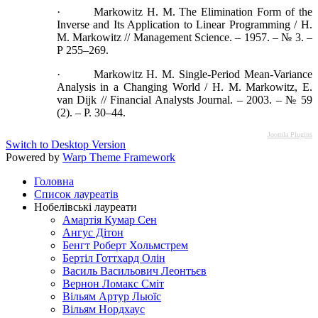
· Markowitz H. M. The Elimination Form of the
Inverse and Its Application to Linear Programming / H.
M. Markowitz // Management Science. – 1957. – № 3. –
Р 255–269.
· Markowitz H. M. Single-Period Mean-Variance
Analysis in a Changing World / H. M. Markowitz, E.
van Dijk // Financial Analysts Journal. – 2003. – № 59
(2). – Р. 30–44.
Joomla Plugins
Switch to Desktop Version
Powered by
Warp Theme Framework
Головна
Список лауреатів
Нобелівські лауреати
Амартія Кумар Сен
Ангус Дітон
Бенгт Роберт Хольмстрем
Бертіл Готтхард Олін
Василь Васильович Леонтьєв
Вернон Ломакс Сміт
Вільям Артур Льюїс
Вільям Нордхаус