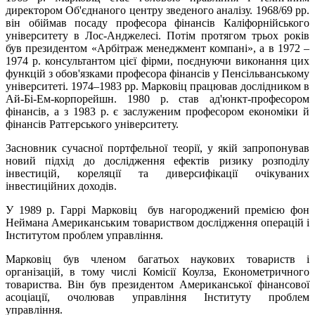
директором Об'єднаного центру зведеного аналізу. 1968/69 рр.
він обіймав посаду професора фінансів Каліфорнійського
університету в Лос-Анджелесі. Потім протягом трьох років
був президентом «Арбітраж менеджмент компані», а в 1972 –
1974 р. консультантом цієї фірми, поєднуючи виконання цих
функцій з обов'язками професора фінансів у Пенсільванському
університеті. 1974–1983 рр. Марковіц працював дослідником в
Ай-Бі-Ем-корпорейшн. 1980 р. став ад'юнкт-професором
фінансів, а з 1983 р. є заслуженим професором економіки й
фінансів Ратгерського університету.
Засновник сучасної портфельної теорії, у якій запропонував
новий підхід до дослідження ефектів ризику розподілу
інвестицій, кореляції та диверсифікації очікуваних
інвестиційних доходів.
У 1989 р. Гаррі Марковіц був нагороджений премією фон
Неймана Американським товариством дослідження операцій і
Інститутом проблем управління.
Марковіц був членом багатьох наукових товариств і
організацій, в тому числі Комісії Коулза, Економетричного
товариства. Він був президентом Американської фінансової
асоціації, очолював управління Інституту проблем
управління.