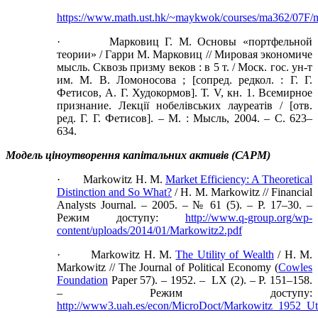
https://www.math.ust.hk/~maykwok/courses/ma362/07F/
· Марковиц Г. М. Основы «портфельной
теории» / Гарри М. Марковиц // Мировая экономиче
мысль. Сквозь призму веков : в 5 т. / Моск. гос. ун-т
им. М. В. Ломоносова ; [сопред. редкол. : Г. Г.
Фетисов, А. Г. Худокормов]. Т. V, кн. 1. Всемирное
признание. Лекції нобелівських лауреатів / [отв.
ред. Г. Г. Фетисов]. – М. : Мысль, 2004. – С. 623–
634.
Модель ціноутворення капітальних активів (САРМ)
· Markowitz H. M.
Market Efficiency: A Theoretical
Distinction and So What?
/ H. M. Markowitz // Financial
Analysts Journal. – 2005. – № 61 (5). – Р. 17–30. –
Режим доступу:
http://www.q-group.org/wp-
content/uploads/2014/01/Markowitz2.pdf
· Markowitz H. M.
The Utility of Wealth
/ H. M.
Markowitz // The Journal of Political Economy (
Cowles
Foundation
Paper 57). – 1952. – LX (2). – Р. 151–158.
– Режим доступу:
http://www3.uah.es/econ/MicroDoct/Markowitz_1952_Ut