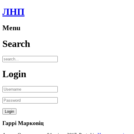
ЛНП
Menu
Search
Login
Гаррі Марковіц