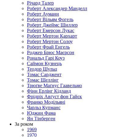
Річард Талер
Роберт Александер Манделл
Роберт Ауманн
Роберт Вільям Фогель
Роберт Джеймс Шиллер
Роберт Емерсон Лукас
Роберт Мертон Кархарт
Роберт Мертон Солоу
Роберт Фрай Енгель
Роджер Брюс Маєрсон
Рональд Гарі Коуз
Саймон Кузнець
Теодор Шульц
Томас Сарджент
Томас Шеллінг
Трюґве Маґнус Гаавельмо
Фінн Ерлінг Кідланд
Фрідріх Авґуст фон Гайєк
Франко Модільяні
Чарльз Купманс
Юджин Фама
Ян Тінберген
За роком
1969
1970