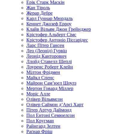
Ерік Старк Маскін
Жан Тіроль
Жерар Дебре
Карл Гуннар Мюрдаль
Кеннет Джозеф Ерроу
Клайв Вільям Джон Грейнджер
Крістофер Альберт Сімс
Крістофер Антоніо Піссарідес
Ларс Пітер Гансен
Лео (Леонід) Гурвіц
Леонід Канторович
Ллойд Ставелл Шеплі
Лоуренс Роберт Клейн
Мілтон Фрідмен
Майкл Спенс
Майрон Сам’юел Шоулз
Мертон Говард Міллер
Моріс Алле
Олівер Вільямсон
Олівер Саймон д’Арсі Харт
Пітер Артур Даймонд
Пол Ентоні Семюелсон
Пол Кругман
Райнгард Зелтен
Раґнар Фріш