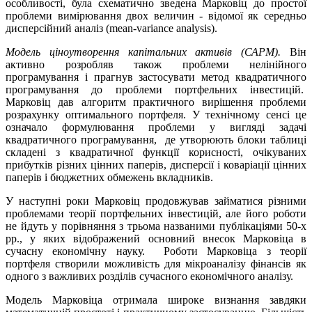
особливості, була схематично зведена Марковіц до простої
проблеми вимірювання двох величин - відомої як середньо
дисперсійний аналіз (mean-variance analysis).
Модель ціноутворення капітальних активів (САРМ).
Він
активно розробляв також проблеми нелінійного
програмування і прагнув застосувати метод квадратичного
програмування до проблеми портфельних інвестицій.
Mарковіц дав алгоритм практичного вирішення проблеми
розрахунку оптимального портфеля. У технічному сенсі це
означало формулювання проблеми у вигляді задачі
квадратичного програмування, де утворюють блоки таблиці
складені з квадратичної функції корисності, очікуваних
прибутків різних цінних паперів, дисперсії і коваріації цінних
паперів і бюджетних обмежень вкладників.
У наступні роки Марковіц продовжував займатися різними
проблемами теорії портфельних інвестицій, але його роботи
не йдуть у порівняння з трьома названими публікаціями 50-х
рр., у яких відображений основний внесок Марковіца в
сучасну економічну науку. Роботи Марковіца з теорії
портфеля створили можливість для мікроаналізу фінансів як
одного з важливих розділів сучасного економічного аналізу.
Модель Марковіца отримала широке визнання завдяки