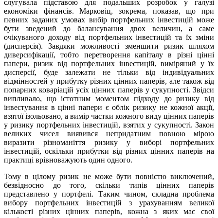
слугувала підставою для подальших розробок у галузі
економіки фінансів. Марковіц, зокрема, показав, що при
певних заданих умовах вибір портфельних інвестицій може
бути зведений до балансування двох величин, а саме
очікуваного доходу від портфельних інвестицій та їх зміни
(дисперсія). Завдяки можливості зменшити ризик шляхом
диверсифікації, тобто перетворення капіталу в різні цінні
папери, ризик від портфельних інвестицій, виміряний у їх
дисперсії, буде залежати не тільки від індивідуальних
відмінностей у прибутку різних цінних паперів, але також від
попарних коваріацій усіх цінних паперів у сукупності. Звідси
випливало, що істотним моментом підходу до ризику від
інвестування в цінні папери є облік ризику не кожної акції,
взятої ізольовано, а вимір частки кожного виду цінних паперів
у ризику портфельних інвестицій, взятих у сукупності. Закон
великих чисел виявився непридатним повною мірою
виразити різноманіття ризику у виборі портфельних
інвестицій, оскільки прибутки від різних цінних паперів на
практиці врівноважують один одного.
Тому в цілому ризик не може бути повністю виключений,
безвідносно до того, скільки типів цінних паперів
представлено у портфелі. Таким чином, складна проблема
вибору портфельних інвестицій з урахуванням великої
кількості різних цінних паперів, кожна з яких має свої