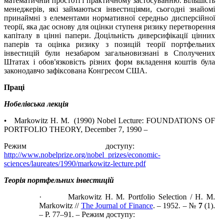
математичній простоті і практичному застосуванню. Більшість
менеджерів, які займаються інвестиціями, сьогодні знайомі
принаймні з елементами нормативної середньо дисперсійної
теорії, яка дає основу для оцінки ступеня ризику перетворення
капіталу в цінні папери. Доцільність диверсифікації цінних
паперів та оцінка ризику з позицій теорії портфельних
інвестицій були незабаром загальновизнані в Сполучених
Штатах і обов'язковість різних форм вкладення коштів була
законодавчо зафіксована Конгресом США.
Праці
Нобелівська лекція
• Markowitz H. M. (1990) Nobel Lecture: FOUNDATIONS OF
PORTFOLIO THEORY, December 7, 1990 –
Режим доступу:
http://www.nobelprize.org/nobel_prizes/economic-
sciences/laureates/1990/markowitz-lecture.pdf
Теорія портфельних інвестицій
· Markowitz H. M. Portfolio Selection / H. M.
Markowitz //
The Journal of Finance
. – 1952. – №
7
(1).
– Р. 77–91. – Режим доступу: