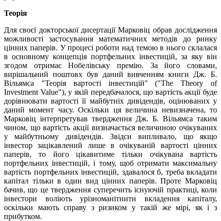
Теорія
Для своєї докторської дисертації Марковіц обрав дослідження
можливості застосування математичних методів до ринку
цінних паперів. У процесі роботи над темою в нього склалася
в основному концепція портфельних інвестицій, за яку він
згодом отримає Нобелівську премію. За його словами,
вирішальний поштовх був даний вивченням книги Дж. Б.
Вільямса "Теорія вартості інвестицій" ("The Theory of
Investment Value"), у якій передбачалося, що вартість акції буде
дорівнювати вартості її майбутніх дивідендів, оцінюваних у
даний момент часу. Оскільки ця величина невизначена, то
Марковіц інтерпретував твердження Дж. Б. Вільямса таким
чином, що вартість акції визначається величиною очікуваних
у майбутньому дивідендів. Звідси випливало, що якщо
інвестор зацікавлений лише в очікуваній вартості цінних
паперів, то його цікавитиме тільки очікувана вартість
портфельних інвестицій, і тому, щоб отримати максимальну
вартість портфельних інвестицій, здавалося б, треба вкладати
капітал тільки в один вид цінних паперів. Проте Марковіц
бачив, що це твердження суперечить існуючій практиці, коли
інвестори воліють урізноманітнити вкладення капіталу,
оскільки мають справу з ризиком у такій же мірі, як і з
прибутком.