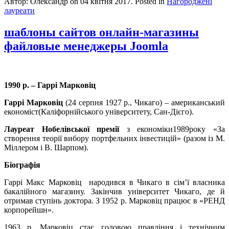
Автор: Олександр on
04 квітня 2017
. Posted in
Нагороджені
лауреати
шаблоны сайтов онлайн-магазины
файловые менеджеры Joomla
1990 р. – Гаррі Марковіц
Гаррі Марковіц
(24 серпня 1927 р., Чикаго) – американський
економіст(Каліфорнійського університету, Сан-Дієго).
Лауреат
Нобелівської премії
з економіки1989року «За
створення теорії вибору портфельних інвестицій» (разом із М.
Міллером і В. Шарпом).
Біографія
Гаррі Макс Марковіц народився в Чикаго в сім’ї власника
бакалійного магазину. Закінчив університет Чикаго, де й
отримав ступінь доктора. З 1952 р. Марковіц працює в «РЕНД
корпорейшн».
1963 р. Марковіц стає головою правління і технічним