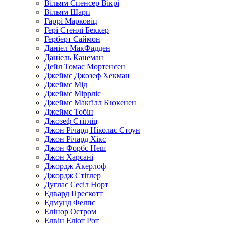
Вільям Спенсер Вікрі
Вільям Шарп
Гаррі Марковіц
Гері Стенлі Беккер
Герберт Саймон
Даніел МакФадден
Даніель Канеман
Дейл Томас Мортенсен
Джеймс Джозеф Хекман
Джеймс Мід
Джеймс Міррліс
Джеймс Макґілл Б'юкенен
Джеймс Тобін
Джозеф Стігліц
Джон Річард Ніколас Стоун
Джон Річард Хікс
Джон Форбс Неш
Джон Харсані
Джордж Акерлоф
Джордж Стіглер
Дуглас Сесіл Норт
Едвард Прескотт
Едмунд Фелпс
Елінор Остром
Елвін Еліот Рот