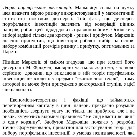
Теорія портфельних інвестицій.
Марковіцу спала на думку
ідея вважати мірою ризику використовуваний у математичній
статистиці показник дисперсії. Той факт, що дисперсія
портфельних інвестицій залежить від коваріації цінних
паперів, робив цей підхід досить правдоподібним. Оскільки у
виборі задіяні тільки два критерії - ризик і прибуток, Марковіц
логічно припустив, що інвестори роблять вибір на основі
набору комбінацій розмірів ризику і прибутку, оптимальних за
Парето.
Пізніше Марковіц зі сміхом згадував, що при захисті його
дисертації М. Фрідмен, імовірно частково жартома, частково
серйозно, доводив, що викладена в ній теорія портфельних
інвестицій не входить у предмет "економічної теорії", і тому
авторові не може бути присуджено докторський ступінь з цієї
спеціальності.
Економісти-теоретики і фахівці, що займаються
перетворенням капіталу в цінні папери, прекрасно розуміли
необхідність звернути увагу не тільки на прибуток, але і на
ризик, куруючись відомим правилом: "Не слід класти всі яйця
в одну корзину". Здобуток Марковіца полягав у розробці
точно сформульованої, придатної для застосування теорії для
вибору портфельних інвестицій в умовах невизначеності, яка