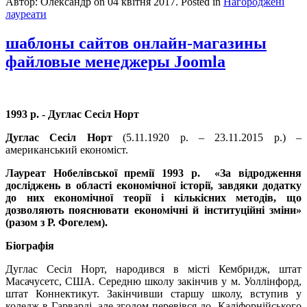
Автор: Олександр on
04 квітня 2017
. Posted in
Нагороджені
лауреати
шаблоны сайтов онлайн-магазины
файловые менеджеры Joomla
1993 р. -
Дуглас Сес
іл Норт
Дуглас Сесіл Норт
(5.11.1920 р. – 23.11.2015 р.) –
американський економіст.
Лауреат Нобелівської премії 1993 р. «За відродження
досліджень в області економічної історії, завдяки додатку
до них економічної теорії і кількісних методів, що
дозволяють пояснювати економічні й інституційні зміни»
(разом з Р. Фогелем).
Біографія
Дуглас Сесіл Норт, народився в місті Кембридж, штат
Масачусетс, США. Середню школу закінчив у м. Уоллінфорд,
штат Коннектикут. Закінчивши старшу школу, вступив у
коледж в Гарварді, але згодом перевівся до Каліфорнійського