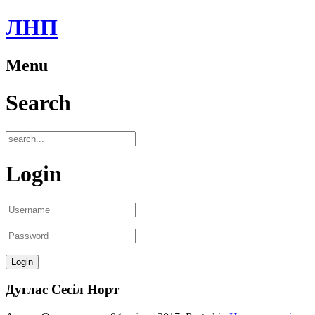
ЛНП
Menu
Search
Login
Дуглас Сесіл Норт