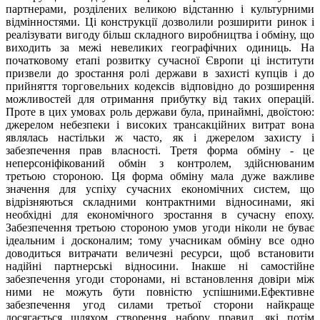
партнерами, розділених великою відстанню і культурними
відмінностями. Ці конструкції дозволили розширити ринок і
реалізувати вигоду більш складного виробництва і обміну, що
виходить за межі невеликих географічних одиниць. На
початковому етапі розвитку сучасної Європи ці інститути
призвели до зростання ролі держави в захисті купців і до
прийняття торговельних кодексів відповідно до розширення
можливостей для отримання прибутку від таких операцій.
Проте в цих умовах роль держави була, принаймні, двоїстою:
джерелом небезпеки і високих трансакційних витрат вона
являлась настільки ж часто, як і джерелом захисту і
забезпечення прав власності. Третя форма обміну - це
неперсоніфікований обмін з контролем, здійснюваним
третьою стороною. Ця форма обміну мала дуже важливе
значення для успіху сучасних економічних систем, що
відрізняються складними контрактними відносинами, які
необхідні для економічного зростання в сучасну епоху.
Забезпечення третьою стороною умов угоди ніколи не буває
ідеальним і досконалим; тому учасникам обміну все одно
доводиться витрачати величезні ресурси, щоб встановити
надійні партнерські відносини. Інакше ні самостійне
забезпечення угоди сторонами, ні встановлення довіри між
ними не можуть бути повністю успішними.Ефективне
забезпечення угод силами третьої сторони найкраще
досягається шляхом створення набору правил, які потім