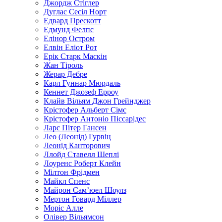
Джордж Стіглер
Дуглас Сесіл Норт
Едвард Прескотт
Едмунд Фелпс
Елінор Остром
Елвін Еліот Рот
Ерік Старк Маскін
Жан Тіроль
Жерар Дебре
Карл Гуннар Мюрдаль
Кеннет Джозеф Ерроу
Клайв Вільям Джон Грейнджер
Крістофер Альберт Сімс
Крістофер Антоніо Піссарідес
Ларс Пітер Гансен
Лео (Леонід) Гурвіц
Леонід Канторович
Ллойд Ставелл Шеплі
Лоуренс Роберт Клейн
Мілтон Фрідмен
Майкл Спенс
Майрон Сам’юел Шоулз
Мертон Говард Міллер
Моріс Алле
Олівер Вільямсон