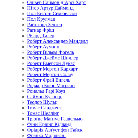
Олівер Саймон д’Арсі Харт
Пітер Артур Даймонд
Пол Ентоні Семюелсон
Пол Кругман
Райнгард Зелтен
Раґнар Фріш
Річард Талер
Роберт Александер Манделл
Роберт Ауманн
Роберт Вільям Фогель
Роберт Джеймс Шиллер
Роберт Емерсон Лукас
Роберт Мертон Кархарт
Роберт Мертон Солоу
Роберт Фрай Енгель
Роджер Брюс Маєрсон
Рональд Гарі Коуз
Саймон Кузнець
Теодор Шульц
Томас Сарджент
Томас Шеллінг
Трюґве Маґнус Гаавельмо
Фінн Ерлінг Кідланд
Фрідріх Авґуст фон Гайєк
Франко Модільяні