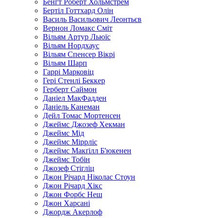
Бенгт Роберт Хольмстрем
Бертіл Готтхард Олін
Василь Васильович Леонтьєв
Вернон Ломакс Сміт
Вільям Артур Льюїс
Вільям Нордхаус
Вільям Спенсер Вікрі
Вільям Шарп
Гаррі Марковіц
Гері Стенлі Беккер
Герберт Саймон
Даніел МакФадден
Даніель Канеман
Дейл Томас Мортенсен
Джеймс Джозеф Хекман
Джеймс Мід
Джеймс Міррліс
Джеймс Макґілл Б'юкенен
Джеймс Тобін
Джозеф Стігліц
Джон Річард Ніколас Стоун
Джон Річард Хікс
Джон Форбс Неш
Джон Харсані
Джордж Акерлоф