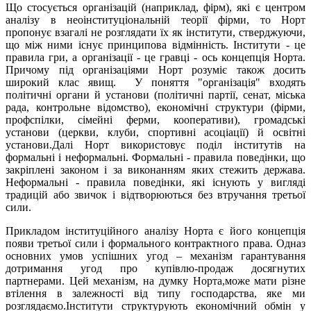
Що стосується організацій (наприклад, фірм), які є центром
аналізу в неоінституціональній теорії фірми, то Норт
пропонує взагалі не розглядати їх як інститути, стверджуючи,
що між ними існує принципова відмінність. Інститути - це
правила гри, а організації - це гравці - ось концепція Норта.
Причому під організаціями Норт розуміє також досить
широкий клас явищ. У поняття "організація" входять
політичні органи й установи (політичні партії, сенат, міська
рада, контрольне відомство), економічні структури (фірми,
профспілки, сімейні ферми, кооперативи), громадські
установи (церкви, клуби, спортивні асоціації) й освітні
установи.Далі Норт використовує поділ інститутів на
формальні і неформальні. Формальні - правила поведінки, що
закріплені законом і за виконанням яких стежить держава.
Неформальні - правила поведінки, які існують у вигляді
традицій або звичок і відтворюються без втручання третьої
сили.
Прикладом інституційного аналізу Норта є його концепція
появи третьої сили і формального контрактного права. Одназ
основних умов успішних угод – механізм гарантування
дотримання угод про купівлю-продаж досягнутих
партнерами. Цей механізм, на думку Норта,може мати різне
втілення в залежності від типу господарства, яке ми
розглядаємо.Інститути структурують економічний обмін у