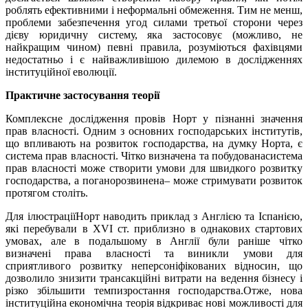
роблять ефективними і неформальні обмеження. Тим не менш,
проблеми забезпечення угод силами третьої сторони через
дієву юридичну систему, яка застосовує (можливо, не
найкращим чином) певні правила, розуміються фахівцями
недостатньо і є найважливішою дилемою в дослідженнях
інституційної еволюції.
Практичне застосування теорії
Комплексне дослідження провів Норт у пізнанні значення
прав власності. Одним з основних господарських інститутів,
що впливають на розвиток господарства, на думку Норта, є
система прав власності. Чітко визначена та побудованасистема
прав власності може створити умови для швидкого розвитку
господарства, а поганорозвинена– може стримувати розвиток
протягом століть.
Для ілюстраціїНорт наводить приклад з Англією та Іспанією,
які перебували в XVI ст. приблизно в однакових стартових
умовах, але в подальшому в Англії були раніше чітко
визначені права власності та виникли умови для
сприятливого розвитку неперсоніфікованих відносин, що
дозволило знизити трансакційні витрати на ведення бізнесу і
різко збільшити темпизростання господарства.Отже, нова
інституційна економічна теорія відкриває нові можливості для