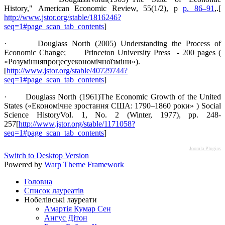
History," American Economic Review, 55(1/2), p
p. 86–91
,.[
http://www.jstor.org/stable/1816246?
seq=1#page_scan_tab_contents
]
· Douglass North (2005) Understanding the Process of
Economic Change; Princeton University Press - 200 pages (
«Розумінняпроцесуекономічноїзміни»).
[
http://www.jstor.org/stable/40729744?
seq=1#page_scan_tab_contents
]
· Douglass North (1961)The Economic Growth of the United
States («Економічне зростання США: 1790–1860 роки» ) Social
Science HistoryVol. 1, No. 2 (Winter, 1977), pp. 248-
257[
http://www.jstor.org/stable/1171058?
seq=1#page_scan_tab_contents
]
Joomla Plugins
Switch to Desktop Version
Powered by
Warp Theme Framework
Головна
Список лауреатів
Нобелівські лауреати
Амартія Кумар Сен
Ангус Дітон