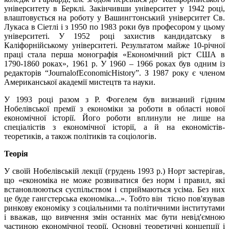
університету в Берклі. Закінчивши університет у 1942 році,
влаштовується на роботу у Вашингтонський університет Св.
Лукаса в Сіетлі і з 1950 по 1983 роки був професором у цьому
університеті. У 1952 році захистив кандидатську в
Каліфорнійському університеті. Результатом майже 10-річної
праці стала перша монографія «Економічний ріст США в
1790-1860 роках», 1961 р. У 1960 – 1966 роках був одним із
редакторів “JournalofEconomicHistory”. З 1987 року є членом
Американської академії мистецтв та науки.
У 1993 році разом з Р. Фогелем був визнаний гідним
Нобелівської премії з економіки за роботи в області нової
економічної історії. Його роботи вплинули не лише на
спеціалістів з економічної історії, а й на економістів-
теоретиків, а також політиків та соціологів.
Теор
ія
У своїй Нобелівській лекції (грудень 1993 р.) Норт застерігав,
що «економіка не може розвиватися без норм і правил, які
встановлюються суспільством і сприймаються усіма. Без них
це буде гангстерська економіка...». Тобто він тісно пов'язував
ринкову економіку з соціальними та політичними інститутами
і вважав, що вивчення змін останніх має бути невід'ємною
частиною економічної теорії. Основні теоретичні концепції і