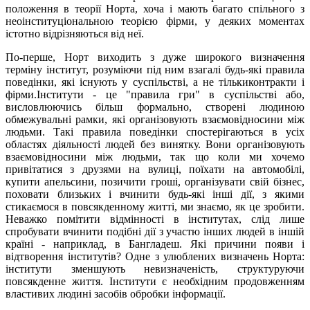
положення в теорії Норта, хоча і мають багато спільного з
неоінституціональною теорією фірми, у деяких моментах
істотно відрізняються від неї.
По-перше, Норт виходить з дуже широкого визначення
терміну інститут, розуміючи під ним взагалі будь-які правила
поведінки, які існують у суспільстві, а не тількиконтракти і
фірми.Інститути - це "правила гри" в суспільстві або,
висловлюючись більш формально, створені людиною
обмежувальні рамки, які організовують взаємовідносини між
людьми. Такі правила поведінки спостерігаються в усіх
областях діяльності людей без винятку. Вони організовують
взаємовідносини між людьми, так що коли ми хочемо
привітатися з друзями на вулиці, поїхати на автомобілі,
купити апельсини, позичити гроші, організувати свій бізнес,
поховати близьких і вчинити будь-які інші дії, з якими
стикаємося в повсякденному житті, ми знаємо, як це зробити.
Неважко помітити відмінності в інститутах, слід лише
спробувати вчинити подібні дії з участю інших людей в іншій
країні - наприклад, в Бангладеш. Які причини появи і
відтворення інститутів? Одне з улюблених визначень Норта:
інститути зменшують невизначеність, структуруючи
повсякденне життя. Інститути є необхідним продовженням
властивих людині засобів обробки інформації.