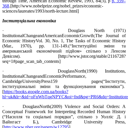
through Time, American Economic Review, 1993, 84(3), p
p. 359–
368
.[http://www.nobelprize.org/nobel_prizes/economic-
sciences/laureates/1993/north-lecture.html]
Інституціальна економіка
· Douglass North (1971)
InstitutionalChangeandAmericanEconomicGrowth;The Journal of
Economic HistoryVol. 30, No. 1, The Tasks of Economic History
(Mar., 1970), pp. 131-149.(“Інституційні зміни та
американський економічний підйом» спільно з Ленсом
Девісом). [http://www.jstor.org/stable/2116728?
seq=1#page_scan_tab_contents]
· DouglassNorth(1990) Institutions,
InstitutionalChangeandEconomicPerformance,
CambridgeUniversityPress159 pages(“Інститути,
інституціональні зміни та функціонування економіки”).
[
https://books.google.com.ua/books?
hl=uk&lr=&id=oFnWbTqgNPYC&oi=fnd&pg=PR6&dq=Institutions,
· DouglassNorth(2009) Violence and Social Orders: A
Conceptual Framework for Interpreting Recorded Human History
(“Насилля та соціальні порядки”, спільно з Уолліс Д. і
Вайнгаст Б.), Cambridge University Press,
[
http://www.nber.org/papers/w12795
]