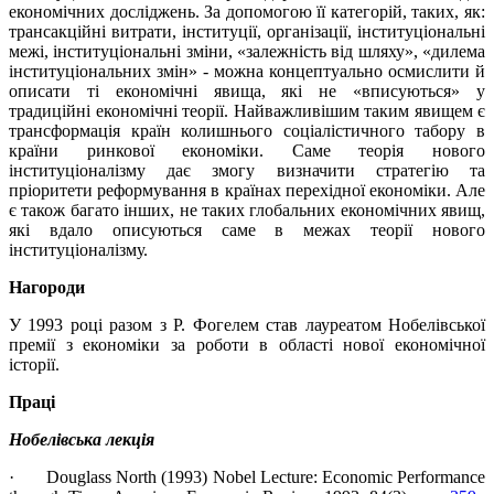
економічних досліджень. За допомогою її категорій, таких, як:
трансакційні витрати, інституції, організації, інституціональні
межі, інституціональні зміни, «залежність від шляху», «дилема
інституціональних змін» - можна концептуально осмислити й
описати ті економічні явища, які не «вписуються» у
традиційні економічні теорії. Найважливішим таким явищем є
трансформація країн колишнього соціалістичного табору в
країни ринкової економіки. Саме теорія нового
інституціоналізму дає змогу визначити стратегію та
пріоритети реформування в країнах перехідної економіки. Але
є також багато інших, не таких глобальних економічних явищ,
які вдало описуються саме в межах теорії нового
інституціоналізму.
Нагороди
У 1993 році разом з Р. Фогелем став лауреатом Нобелівської
премії з економіки за роботи в області нової економічної
історії.
Праці
Нобелівська лекція
· Douglass North (1993) Nobel Lecture: Economic Performance