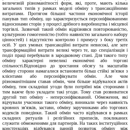
величезній різноманітності форм, які, проте, мають кілька
загальних типів у рамках моделі обміну з трансакційними
витратами. Протягом більшої частини економічної історії
панував тип обміну, що характеризується персоніфікованими
відносинами сторін у процесі дрібного виробництва і місцевої
торгівлі. Зазвичай такий обмін відрізнявся повторюваністю,
культурною гомогенністю (тобто наявністю загального набору
цінностей) і відсутністю контролю і примусу з боку третіх
осіб. У цих умовах трансакційні витрати невисокі, але зате
трансформаційні витрати великі через те, що спеціалізація і
поділ праці перебували в зародковому стані. Для такого типу
обміну характерні невеликі економічні або торгові
спільності.Відповідно до зростання обсягу та масштабів
обміну сторони намагалися встановити більш стійкі зв'язки з
клієнтами або персоніфікувати обмін. Але чим
різноманітнішим ставав обмін, чим більше відбувалося актів
обміну, тим складніші угоди були потрібні між сторонами і
тим важче було укладати такі угоди. Тому став розвиватися
другий тип обміну - неперсоніфікований. Обмеження, які
відчували учасники такого обміну, виникали через наявність
кровних зв'язків, застави, обміну заручниками або торгових
кодексів поведінки. Такий обмін часто відбувався в рамках
складних ритуалів і релігійних приписів, покликаних
служити обмеженнями для партнерів. На таких інституційних
конструкціях відбувався ранній розвиток обміну між