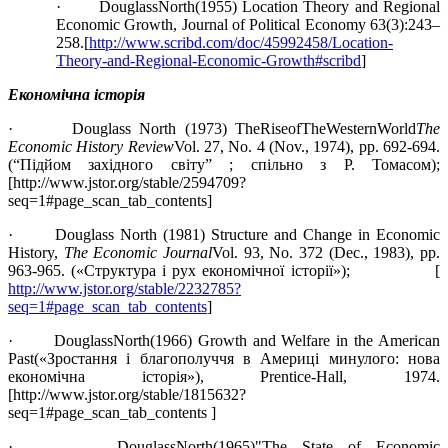
· DouglassNorth(1955) Location Theory and Regional
Economic Growth, Journal of Political Economy 63(3):243–
258.[
http://www.scribd.com/doc/45992458/Location-
Theory-and-Regional-Economic-Growth#scribd
]
Економічна історія
· Douglass North (1973) TheRiseofTheWesternWorld
The
Economic History Review
Vol. 27, No. 4 (Nov., 1974), pp. 692-694.
(“Підйом західного світу” ; спільно з Р. Томасом);
[http://www.jstor.org/stable/2594709?
seq=1#page_scan_tab_contents]
· Douglass North (1981) Structure and Change in Economic
History,
The Economic Journal
Vol. 93, No. 372 (Dec., 1983), pp.
963-965. («Структура і рух економічної історії»); [
http://www.jstor.org/stable/2232785?
seq=1#page_scan_tab_contents
]
· DouglassNorth(1966) Growth and Welfare in the American
Past(«Зростання і благополуччя в Америці минулого: нова
економічна історія»), Prentice-Hall, 1974.
[http://www.jstor.org/stable/1815632?
seq=1#page_scan_tab_contents ]
· DouglassNorth(1965)"The State of Economic