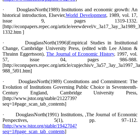
· DouglassNorth(1989) Institutions and economic growth: An
historical introduction, Elsevier,
World Development
, 1989, vol. 17,
issue 9, pages 1319-1332.
[http://econpapers.repec.org/article/eeewdevel/v_3a17_3ay_3a1989
1332.htm ]
· DouglassNorth(1996)Empirical Studies in Institutional
Change, Cambridge University Press, (edited with Lee Alston &
Thrainn Eggertsson),
The Journal of Economic History
, 1997, vol.
57, issue 04, pages 986-988.
[http://econpapers.repec.org/article/cupjechis/v_3a57_3ay_3a1997_
988_5f01.htm]
· DouglassNorth(1989) Constitutions and Commitment: The
Evolution of Institutions Governing Public Choice in Seventeenth-
Century England, Cambridge University Press,
[http://www.jstor.org/stable/2122739?
seq=1#page_scan_tab_contents]
· DouglassNorth(1991) Institutions, ,The Journal of Economic
Perspectives, 5(1), pp. 97–112.
[
http://www.jstor.org/stable/1942704?
seq=1#page_scan_tab_contents
]