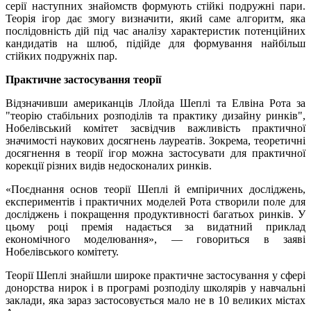
серії наступних знайомств формують стійкі подружні пари.
Теорія ігор дає змогу визначити, який саме алгоритм, яка
послідовність дій під час аналізу характеристик потенційних
кандидатів на шлюб, підійде для формування найбільш
стійких подружніх пар.
Практичне застосування теорії
Відзначивши американців Ллойда Шеплі та Елвіна Рота за
"теорію стабільних розподілів та практику дизайну ринків",
Нобелівський комітет засвідчив важливість практичної
значимості наукових досягнень лауреатів. Зокрема, теоретичні
досягнення в теорії ігор можна застосувати для практичної
корекції різних видів недосконалих ринків.
«Поєднання основ теорії Шеплі й емпіричних досліджень,
експериментів і практичних моделей Рота створили поле для
досліджень і покращення продуктивності багатьох ринків. У
цьому році премія надається за видатний приклад
економічного моделювання», — говориться в заяві
Нобелівського комітету.
Теорії Шеплі знайшли широке практичне застосування у сфері
донорства нирок і в програмі розподілу школярів у навчальні
заклади, яка зараз застосовується мало не в 10 великих містах