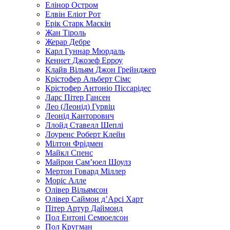
Елінор Остром
Елвін Еліот Рот
Ерік Старк Маскін
Жан Тіроль
Жерар Дебре
Карл Гуннар Мюрдаль
Кеннет Джозеф Ерроу
Клайв Вільям Джон Грейнджер
Крістофер Альберт Сімс
Крістофер Антоніо Піссарідес
Ларс Пітер Гансен
Лео (Леонід) Гурвіц
Леонід Канторович
Ллойд Ставелл Шеплі
Лоуренс Роберт Клейн
Мілтон Фрідмен
Майкл Спенс
Майрон Сам’юел Шоулз
Мертон Говард Міллер
Моріс Алле
Олівер Вільямсон
Олівер Саймон д’Арсі Харт
Пітер Артур Даймонд
Пол Ентоні Семюелсон
Пол Кругман