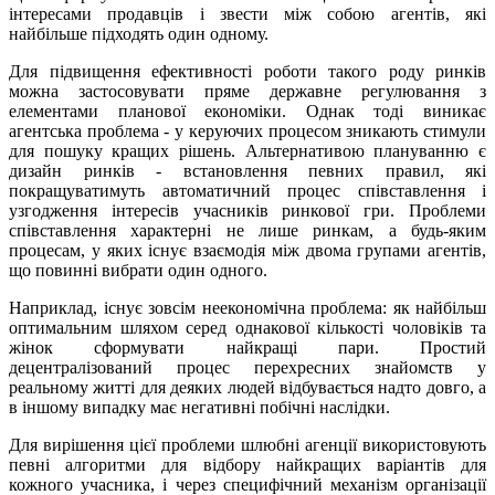
інтересами продавців і звести між собою агентів, які
найбільше підходять один одному.
Для підвищення ефективності роботи такого роду ринків
можна застосовувати пряме державне регулювання з
елементами планової економіки. Однак тоді виникає
агентська проблема - у керуючих процесом зникають стимули
для пошуку кращих рішень. Альтернативою плануванню є
дизайн ринків - встановлення певних правил, які
покращуватимуть автоматичний процес співставлення і
узгодження інтересів учасників ринкової гри. Проблеми
співставлення характерні не лише ринкам, а будь-яким
процесам, у яких існує взаємодія між двома групами агентів,
що повинні вибрати один одного.
Наприклад, існує зовсім неекономічна проблема: як найбільш
оптимальним шляхом серед однакової кількості чоловіків та
жінок сформувати найкращі пари. Простий
децентралізований процес перехресних знайомств у
реальному житті для деяких людей відбувається надто довго, а
в іншому випадку має негативні побічні наслідки.
Для вирішення цієї проблеми шлюбні агенції використовують
певні алгоритми для відбору найкращих варіантів для
кожного учасника, і через специфічний механізм організації