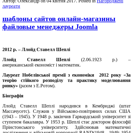
Автор: Олександр on
04 квітня 2017
. Posted in
Нагороджені
лауреати
шаблоны сайтов онлайн-магазины
файловые менеджеры Joomla
2012 р. – Ллойд Ставелл Шеплі
Ллойд Ставелл Шеплі
(2.06.1923 р.) –
американський економіст і математик.
Лауреат Нобелівської премії з економіки 2012 року
«
За
теорію стійкого розподілу та практику моделювання
ринку»
(разом з Е.Ротом).
Біографія
Ллойд Ставелл Шеплі народився в Кембриджі (штат
Массачусетс). Служив у Військово-повітряних силах США
(1943 – 1945). У 1948 р. закінчив Гарвардський університет зі
ступенем бакалавра. У 1953 р. Шеплі стає доктором філософії
Прінстонського університету. Здійснював математичні
дослідження у військовій корпорації RAND(1948—1949; 1954