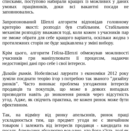
списками, поступово набирали кращих із можливих у даних
умовах працівників, доки всі вакантні посади не
заповнювались.
Запропонований Шеплі алгоритм відповідав головному
критерію якості: розподіл був стабільним. Стабільним
механізм розподілу вважався тоді, коли кожен з учасників пар
не зможе обрати для себе кращого варіанта, оскільки жодна з
протилежних сторін не буде зацікавлена у зміні вибору.
Крім цього, алгоритм Гейла-Шеплі обмежував можливості
учасників гри маніпулювати її процесом, надаючи
недостовірні дані про себе і свої інтереси.
Дизайн ринків.
Нобелівські лауреати з економіки 2012 року
зуміли поєднати теорію ігор з потребою так званого "дизайну
ринків". Часто виникає проблема узгодження інтересів
продавців та покупців, що може в деяких випадках
призводити навіть до зникнення ринків через відсутність
угод. Адже, як свідчить практика, не кожен ринок може бути
ефективним.
Так, на відміну від ринку апельсинів, ринок праці
ускладнюється тим, що предмет угоди не є звичайним
товаром і залежить від інтересів продавця - кандидата на
посаду. Апельсину абсолютно все одно, хто його з’їcть, тоді як