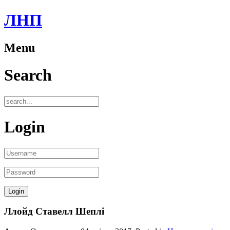
ЛНП
Menu
Search
Login
Ллойд Ставелл Шеплі