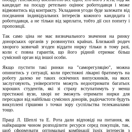
кандидат на посаду ретельно оцінює роботодавця і може
відмовитись від контракту. Укладання угоди буде залежати від
поєднання індивідуальних інтересів кожного кандидата і
роботодавця, а не тільки від зарплати, тобто дії сил попиту і
пропозиції.
Так само ціна не має визначального значення на ринку
донорських органів у розвинутих країнах. Близький родич
хворого зазвичай згоден віддати нирку тільки в тому разі,
коли є повна гарантія, що його рідний отримає більш
сумісний орган від іншої особи.
Якщо пустити такі ринки на "саморегуляцію", можна
опинитись у ситуації, коли престижні лікарні братимуть на
роботу далеко не таких освічених випускників, на яких
заслуговують, університети можуть недоотримати багатьох
хороших студентів, які зі страху вступатимуть у менш
престижні вузи, хворі не зможуть отримати нирки для
пересадки від найбільш сумісних донорів, радіочастоти будуть
викуплені гіршими з точки зору суспільства телеканалами
тощо.
Праці Л. Шеплі та Е. Рота дали відповіді на питання, як
найкращим чином розподілити ресурси серед покупців, так,
щоб сформувати оптимальні комбінації їхніх інтересів з