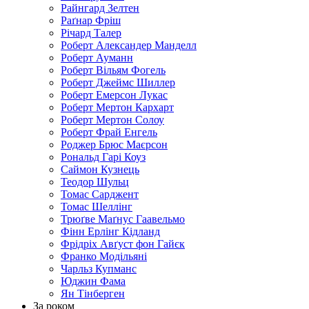
Райнгард Зелтен
Раґнар Фріш
Річард Талер
Роберт Александер Манделл
Роберт Ауманн
Роберт Вільям Фогель
Роберт Джеймс Шиллер
Роберт Емерсон Лукас
Роберт Мертон Кархарт
Роберт Мертон Солоу
Роберт Фрай Енгель
Роджер Брюс Маєрсон
Рональд Гарі Коуз
Саймон Кузнець
Теодор Шульц
Томас Сарджент
Томас Шеллінг
Трюґве Маґнус Гаавельмо
Фінн Ерлінг Кідланд
Фрідріх Авґуст фон Гайєк
Франко Модільяні
Чарльз Купманс
Юджин Фама
Ян Тінберген
За роком