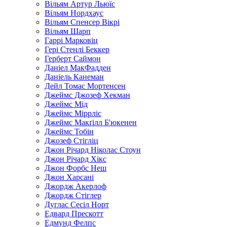
Вільям Артур Льюїс
Вільям Нордхаус
Вільям Спенсер Вікрі
Вільям Шарп
Гаррі Марковіц
Гері Стенлі Беккер
Герберт Саймон
Даніел МакФадден
Даніель Канеман
Дейл Томас Мортенсен
Джеймс Джозеф Хекман
Джеймс Мід
Джеймс Міррліс
Джеймс Макґілл Б'юкенен
Джеймс Тобін
Джозеф Стігліц
Джон Річард Ніколас Стоун
Джон Річард Хікс
Джон Форбс Неш
Джон Харсані
Джордж Акерлоф
Джордж Стіглер
Дуглас Сесіл Норт
Едвард Прескотт
Едмунд Фелпс