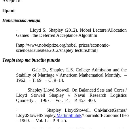
Америки.
Праці
Нобелівська лекція
· Lloyd S. Shapley (2012). Nobel Lecture:Allocation
Games - the Deferred Acceptance Algorithm
[http://www.nobelprize.org/nobel_prizes/economic-
sciences/laureates/2012/shapley-lecture.html]
Теорія ігор та дизайн ринків
· Gale D., Shapley L.S. College Admission and the
Stability of Marriage // American Mathematical Monthly. –
1962. – Т. 69. – С. 9–14.
· Shapley Lloyd Stowell. On Balanced Sets and Cores /
Lloyd Stowell Shapley // Naval Research Logistics
Quarterly . – 1967. – Vol. 14. – Р. 453–460.
· Shapley LloydStowell. OnMarketGames/
LloydStowellShapley,
MartinShubik
//JournalofEconomicTheo
– 1969. – Vol. 1. – Р. 9–25.