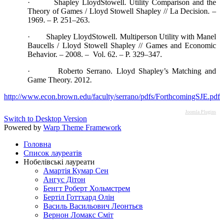
· Shapley LloydStowell. Utility Comparison and the
Theory of Games / Lloyd Stowell Shapley // La Decision. –
1969. – Р. 251–263.
· Shapley LloydStowell. Multiperson Utility with Manel
Baucells / Lloyd Stowell Shapley // Games and Economic
Behavior. – 2008. – Vol. 62. – Р. 329–347.
· Roberto Serrano. Lloyd Shapley’s Matching and
Game Theory. 2012.
http://www.econ.brown.edu/faculty/serrano/pdfs/ForthcomingSJE.pdf
Joomla Plugins
Switch to Desktop Version
Powered by
Warp Theme Framework
Головна
Список лауреатів
Нобелівські лауреати
Амартія Кумар Сен
Ангус Дітон
Бенгт Роберт Хольмстрем
Бертіл Готтхард Олін
Василь Васильович Леонтьєв
Вернон Ломакс Сміт