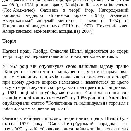
—1981), з 1981 р. викладав у Каліфорнійському університеті
(Лос-Анджелес). Фахівець з теорії ігор. Нагороджений
бойовою медаллю «Бронзова зірка» (1944). Академік
Американської академії мистецтв і наук (з 1974) та
Національної академії наук США (з 1979). Почесний член
Американської економічної асоціації (з 2007).
Теорія
Наукові праці Ллойда Ставелла Шеплі відносяться до сфери
теорії ігор, експериментальної та поведінкової економіки.
У 1967 році він опублікував свою найбільш відому працю
"Концепції і теорії чистої конкуренції", у якій сформулював
низку можливих напрямів подальшого застосування теорії,
при цьому досить широко намагався і намагається до цього
часу використовувати свої результати на практиці. Наприклад,
у 1981 році він опублікував статтю "Система оцінки сил
гравців у політичних системах", а у 1986 році він і Анат Леві
опублікували статтю "Колективна та індивідуальна торгівля з
роботодавцем за рівень зарплат".
Однією з найбільш відомих теоретичних праць Шеплі була
стаття 1977 року "Санкт-Петербурзький парадокс: гра
шахраїв?", у якій обговорювалися найважливіші аспекти так