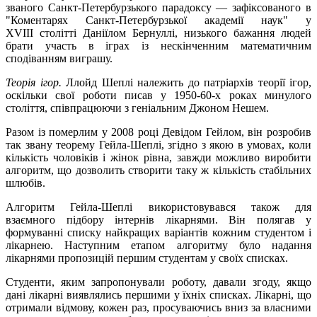
званого Санкт-Петербурзького парадоксу — зафіксованого в
"Коментарях Санкт-Петербурзької академії наук" у
XVIII столітті Даніїлом Бернуллі, низького бажання людей
брати участь в іграх із нескінченним математичним
сподіванням виграшу.
Теорія ігор.
Ллойд Шеплі належить до патріархів теорії ігор,
оскільки свої роботи писав у 1950-60-х роках минулого
століття, співпрацюючи з геніальним Джоном Нешем.
Разом із померлим у 2008 році Девідом Гейлом, він розробив
так звану теорему Гейла-Шеплі, згідно з якою в умовах, коли
кількість чоловіків і жінок рівна, завжди можливо виробити
алгоритм, що дозволить створити таку ж кількість стабільних
шлюбів.
Алгоритм Гейла-Шеплі використовувався також для
взаємного підбору інтернів лікарнями. Він полягав у
формуванні списку найкращих варіантів кожним студентом і
лікарнею. Наступним етапом алгоритму було надання
лікарнями пропозицій першим студентам у своїх списках.
Студенти, яким запропонували роботу, давали згоду, якщо
дані лікарні виявлялись першими у їхніх списках. Лікарні, що
отримали відмову, кожен раз, просуваючись вниз за власними