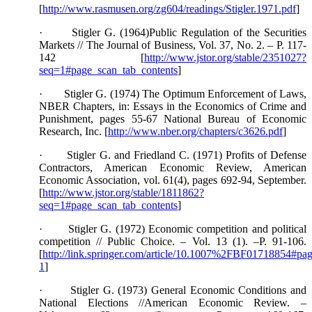
[
http://www.rasmusen.org/zg604/readings/Stigler.1971.pdf
]
· Stigler G. (1964)Public Regulation of the Securities
Markets // The Journal of Business, Vol. 37, No. 2. – P. 117-
142 [
http://www.jstor.org/stable/2351027?
seq=1#page_scan_tab_contents
]
· Stigler G. (1974) The Optimum Enforcement of Laws,
NBER Chapters, in: Essays in the Economics of Crime and
Punishment, pages 55-67 National Bureau of Economic
Research, Inc. [
http://www.nber.org/chapters/c3626.pdf
]
· Stigler G. and Friedland C. (1971) Profits of Defense
Contractors, American Economic Review, American
Economic Association, vol. 61(4), pages 692-94, September.
[
http://www.jstor.org/stable/1811862?
seq=1#page_scan_tab_contents
]
· Stigler G. (1972) Economic competition and political
competition // Public Choice. – Vol. 13 (1). –Р. 91-106.
[
http://link.springer.com/article/10.1007%2FBF01718854#pag
1
]
· Stigler G. (1973) General Economic Conditions and
National Elections //American Economic Review. –