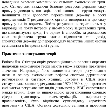
поведінки окремих компаній чи більших економічних груп.
Дж. Стіглер же, вважаючи базовим ресурсом держави силу
примусу, доводить, що зацікавлені економічні групи можуть
поліпшити свій добробут, переконавши державу в особі
представників її регуляторних органів використати цю силу
примусу на їх користь. Тобто регулювання здійснюється у
відповідь на появу потреби у ньому з боку зацікавлених груп,
що максимізують дохід, і є одним із способів, за допомогою
яких зацікавлена група здатна підвищити свій дохід,
спонукаючи державу до перерозподілу багатства інших частин
суспільства в інтересах цієї групи.
Практичне застосування теорії
Роботи Дж. Стіглера окрім революційного оновлення окремих
напрямків економічної теорії мають також важливе практичне
значення. Наприклад, його економічна теорія регулювання
лягла в основу економічних реформ системи державного
регулювання в багатьох країнах. Зокрема в США вона
стимулювала хвилю дерегулювання 1970-1980-х рр., протягом
якої частка регульованих видів діяльності у ВВП скоротилася
майже втричі. Тією чи іншою мірою дерегулювання охопило
сфери транспорту, телекомунікацій, нафтогазову
промисловість, було відмінено сумновідому «арахісову
програму» в США. Останнє дозволило зупинити щорічний