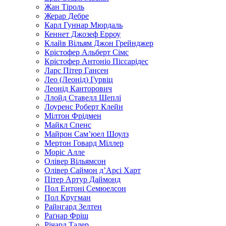
Жан Тіроль
Жерар Дебре
Карл Гуннар Мюрдаль
Кеннет Джозеф Ерроу
Клайв Вільям Джон Грейнджер
Крістофер Альберт Сімс
Крістофер Антоніо Піссарідес
Ларс Пітер Гансен
Лео (Леонід) Гурвіц
Леонід Канторович
Ллойд Ставелл Шеплі
Лоуренс Роберт Клейн
Мілтон Фрідмен
Майкл Спенс
Майрон Сам’юел Шоулз
Мертон Говард Міллер
Моріс Алле
Олівер Вільямсон
Олівер Саймон д’Арсі Харт
Пітер Артур Даймонд
Пол Ентоні Семюелсон
Пол Кругман
Райнгард Зелтен
Раґнар Фріш
Річард Талер