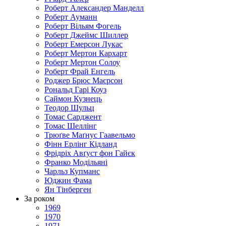
Роберт Александер Манделл
Роберт Ауманн
Роберт Вільям Фогель
Роберт Джеймс Шиллер
Роберт Емерсон Лукас
Роберт Мертон Кархарт
Роберт Мертон Солоу
Роберт Фрай Енгель
Роджер Брюс Маєрсон
Рональд Гарі Коуз
Саймон Кузнець
Теодор Шульц
Томас Сарджент
Томас Шеллінг
Трюґве Маґнус Гаавельмо
Фінн Ерлінг Кідланд
Фрідріх Авґуст фон Гайєк
Франко Модільяні
Чарльз Купманс
Юджин Фама
Ян Тінберген
За роком
1969
1970
1971