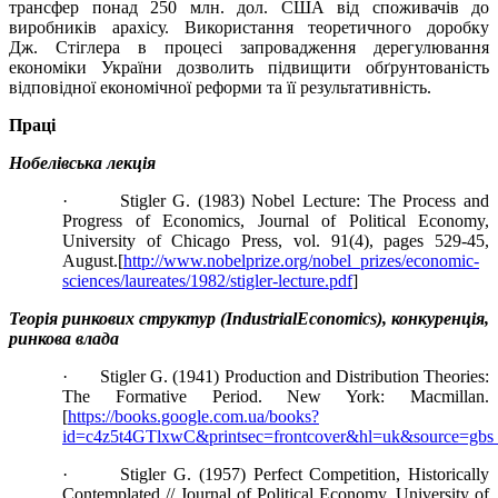
трансфер понад 250 млн. дол. США від споживачів до
виробників арахісу. Використання теоретичного доробку
Дж. Стіглера в процесі запровадження дерегулювання
економіки України дозволить підвищити обґрунтованість
відповідної економічної реформи та її результативність.
Праці
Нобелівська лекція
· Stigler G. (1983) Nobel Lecture: The Process and
Progress of Economics, Journal of Political Economy,
University of Chicago Press, vol. 91(4), pages 529-45,
August.[
http://www.nobelprize.org/nobel_prizes/economic-
sciences/laureates/1982/stigler-lecture.pdf
]
Теорія ринкових структур (
Industrial
Economics
)
, конкуренція,
ринкова влада
· Stigler G. (1941) Production and Distribution Theories:
The Formative Period. New York: Macmillan.
[
https://books.google.com.ua/books?
id=c4z5t4GTlxwC&printsec=frontcover&hl=uk&source=gb
· Stigler G. (1957) Perfect Competition, Historically
Contemplated // Journal of Political Economy, University of