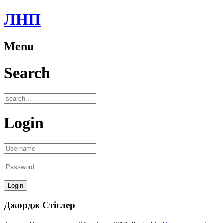
ЛНП
Menu
Search
Login
Джордж Стіглер