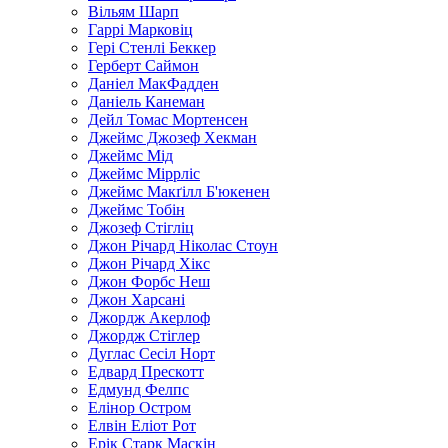
Вільям Шарп
Гаррі Марковіц
Гері Стенлі Беккер
Герберт Саймон
Даніел МакФадден
Даніель Канеман
Дейл Томас Мортенсен
Джеймс Джозеф Хекман
Джеймс Мід
Джеймс Міррліс
Джеймс Макґілл Б'юкенен
Джеймс Тобін
Джозеф Стігліц
Джон Річард Ніколас Стоун
Джон Річард Хікс
Джон Форбс Неш
Джон Харсані
Джордж Акерлоф
Джордж Стіглер
Дуглас Сесіл Норт
Едвард Прескотт
Едмунд Фелпс
Елінор Остром
Елвін Еліот Рот
Ерік Старк Маскін