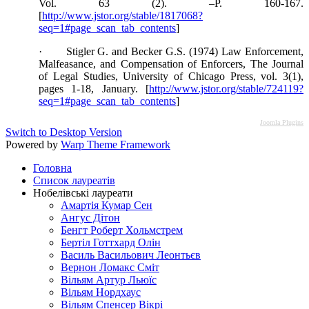
Vol. 63 (2). –Р. 160-167.
[
http://www.jstor.org/stable/1817068?
seq=1#page_scan_tab_contents
]
· Stigler G. and Becker G.S. (1974) Law Enforcement,
Malfeasance, and Compensation of Enforcers, The Journal
of Legal Studies, University of Chicago Press, vol. 3(1),
pages 1-18, January. [
http://www.jstor.org/stable/724119?
seq=1#page_scan_tab_contents
]
Joomla Plugins
Switch to Desktop Version
Powered by
Warp Theme Framework
Головна
Список лауреатів
Нобелівські лауреати
Амартія Кумар Сен
Ангус Дітон
Бенгт Роберт Хольмстрем
Бертіл Готтхард Олін
Василь Васильович Леонтьєв
Вернон Ломакс Сміт
Вільям Артур Льюїс
Вільям Нордхаус
Вільям Спенсер Вікрі