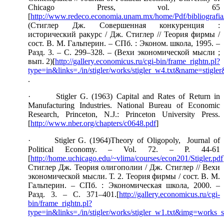
Chicago Press, vol. 65
[
http://www.redeco.economia.unam.mx/home/Pdf/bibliografia/S
(Стиглер Дж. Совершенная конкуренция :
исторический ракурс / Дж. Стиглер // Теория фирмы /
сост. В. М. Гальперин. – СПб. : Эконом. школа, 1995. –
Разд. 3. – С. 299–328. – (Вехи экономической мысли ;
вып. 2)[
http://gallery.economicus.ru/cgi-bin/frame_rightn.pl?
type=in&links=./in/stigler/works/stigler_w4.txt&name=stigl
.
· Stigler G. (1963) Capital and Rates of Return in
Manufacturing Industries. National Bureau of Economic
Research, Princeton, N.J.: Princeton University Press.
[
http://www.nber.org/chapters/c0648.pdf
]
· Stigler G. (1964)Theory of Oligopoly, Journal of
Political Economy. – Vol. 72. – P. 44-61
[
http://home.uchicago.edu/~vlima/courses/econ201/Stigler.pdf
Стиглер Дж. Теория олигополии / Дж. Стиглер // Вехи
экономической мысли. Т. 2. Теория фирмы / сост. В. М.
Гальперин. – СПб. : Экономическая школа, 2000. –
Разд. 3. – С. 371–401.[
http://gallery.economicus.ru/cgi-
bin/frame_rightn.pl?
type=in&links=./in/stigler/works/stigler_w1.txt&img=works_