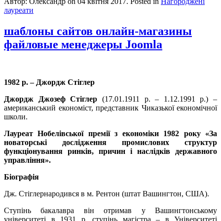
Автор: Олександр on
04 квітня 2017
. Posted in
Нагороджені
лауреати
шаблоны сайтов онлайн-магазины
файловые менеджеры Joomla
1982 р. – Джордж Стіглер
Джордж Джозеф Стіглер
(17.01.1911 р. – 1.12.1991 р.) –
американський економіст, представник Чиказької економічної
школи.
Лауреат Нобелівської премії з економіки 1982 року «За
новаторські дослідження промислових структур
функціонування ринків, причин і наслідків державного
управління».
Біографія
Дж. Стіглернародився в м. Рентон (штат Вашингтон, США).
Ступінь бакалавра він отримав у Вашингтонському
університеті в 1931 р, ступінь магістра – в Університеті