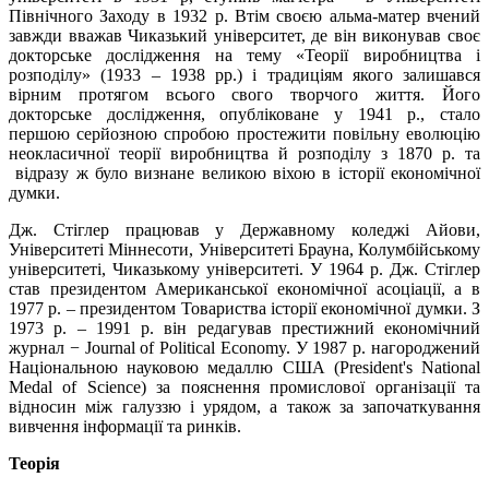
Північного Заходу в 1932 р. Втім своєю альма-матер вчений
завжди вважав Чиказький університет, де він виконував своє
докторське дослідження на тему «Теорії виробництва і
розподілу» (1933 – 1938 рр.) і традиціям якого залишався
вірним протягом всього свого творчого життя. Його
докторське дослідження, опубліковане у 1941 р., стало
першою серйозною спробою простежити повільну еволюцію
неокласичної теорії виробництва й розподілу з 1870 р. та
відразу ж було визнане великою віхою в історії економічної
думки.
Дж. Стіглер працював у Державному коледжі Айови,
Університеті Міннесоти, Університеті Брауна, Колумбійському
університеті, Чиказькому університеті. У 1964 р. Дж. Стіглер
став президентом Американської економічної асоціації, а в
1977 р. – президентом Товариства історії економічної думки. З
1973 р. – 1991 р. він редагував престижний економічний
журнал − Journal of Political Economy. У 1987 р. нагороджений
Національною науковою медаллю США (President's National
Medal of Science) за пояснення промислової організації та
відносин між галуззю і урядом, а також за започаткування
вивчення інформації та ринків.
Теорія