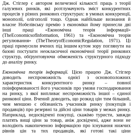
Дж. Стіглер є автором величезної кількості праць з теорії
галузевих ринків, які розтлумачують зміст конкурентних
процесів у різних ринкових структурах: в умовах конкуренції,
монополії, олігополії тощо. Однак найбільше визнання й
власне Нобелівську премію з економіки йому принесли дві
інші праці «Економічна теорія інформації»
(TheEconomicsofInformation, 1961) та «Економічна теорія
регулювання» (TheTheoryofEconomicRegulation, 1971). Ці
праці примусили вчених під іншим кутом зору поглянути на
базові постулати неокласичної економічної теорії ринкових
структур, обґрунтовуючи обмеженість структурного підходу
до аналізу ринку.
Економічна теорія інформації.
Цією працею Дж. Стіглер
доводить неспроможність однієї з основоположних
характеристик конкурентного ринку – повної
поінформованості його учасників про умови господарювання
на ринку, з якої випливає неспроможність іншої – єдиної
ринкової ціни. Вчений доводить, що розкид цін тим більший,
чим меншою є обізнаність учасників ринку (покупців і
продавців) про резервні та дійсні ціни товарів у межах ринку.
Наприклад, недосвідчені покупці, скажімо туристи, завжди
платять вищі ціни за товар, аніж досвідчені, адже вони не
володіють накопиченою інформацією про існування нижчих
рівнів цін та тих продавців, які готові такі ціни