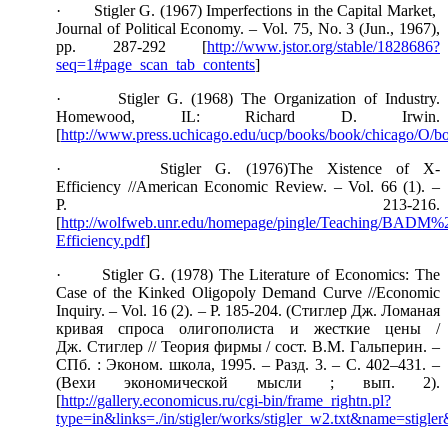
· Stigler G. (1967) Imperfections in the Capital Market,
Journal of Political Economy. – Vol. 75, No. 3 (Jun., 1967),
pp. 287-292 [
http://www.jstor.org/stable/1828686?
seq=1#page_scan_tab_contents
]
· Stigler G. (1968) The Organization of Industry.
Homewood, IL: Richard D. Irwin.
[
http://www.press.uchicago.edu/ucp/books/book/chicago/O/
· Stigler G. (1976)The Xistence of X-
Efficiency //American Economic Review. – Vol. 66 (1). –
P. 213-216.
[
http://wolfweb.unr.edu/homepage/pingle/Teaching/BAD
Efficiency.pdf
]
· Stigler G. (1978) The Literature of Economics: The
Case of the Kinked Oligopoly Demand Curve //Economic
Inquiry. – Vol. 16 (2). – P. 185-204. (Стиглер Дж. Ломаная
кривая спроса олигополиста и жесткие цены /
Дж. Стиглер // Теория фирмы / сост. В.М. Гальперин. –
СПб. : Эконом. школа, 1995. – Разд. 3. – С. 402–431. –
(Вехи экономической мысли ; вып. 2).
[
http://gallery.economicus.ru/cgi-bin/frame_rightn.pl?
type=in&links=./in/stigler/works/stigler_w2.txt&name=stigl