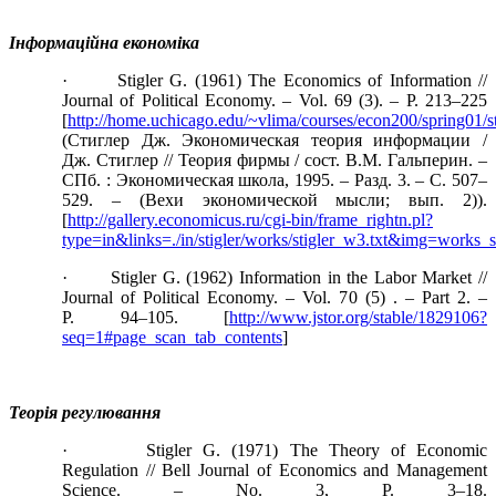
Інформаційна економіка
· Stigler G. (1961) The Economics of Information //
Journal of Political Economy. – Vol. 69 (3). – P. 213–225
[
http://home.uchicago.edu/~vlima/courses/econ200/spring01/st
(Стиглер Дж. Экономическая теория информации /
Дж. Стиглер // Теория фирмы / сост. В.М. Гальперин. –
СПб. : Экономическая школа, 1995. – Разд. 3. – С. 507–
529. – (Вехи экономической мысли; вып. 2)).
[
http://gallery.economicus.ru/cgi-bin/frame_rightn.pl?
type=in&links=./in/stigler/works/stigler_w3.txt&img=works_
· Stigler G. (1962) Information in the Labor Market //
Journal of Political Economy. – Vol. 70 (5) . – Part 2. –
P. 94–105. [
http://www.jstor.org/stable/1829106?
seq=1#page_scan_tab_contents
]
Теорія регулювання
· Stigler G. (1971) The Theory of Economic
Regulation // Bell Journal of Economics and Management
Science. – No. 3, P. 3–18.