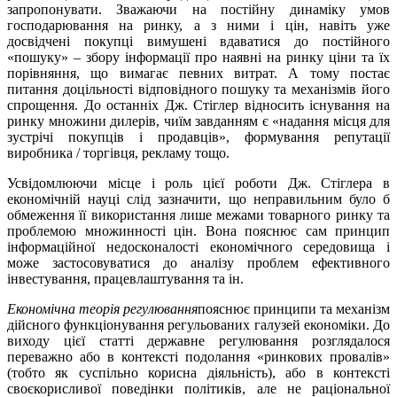
запропонувати. Зважаючи на постійну динаміку умов
господарювання на ринку, а з ними і цін, навіть уже
досвідчені покупці вимушені вдаватися до постійного
«пошуку» – збору інформації про наявні на ринку ціни та їх
порівняння, що вимагає певних витрат. А тому постає
питання доцільності відповідного пошуку та механізмів його
спрощення. До останніх Дж. Стіглер відносить існування на
ринку множини дилерів, чиїм завданням є «надання місця для
зустрічі покупців і продавців», формування репутації
виробника / торгівця, рекламу тощо.
Усвідомлюючи місце і роль цієї роботи Дж. Стіглера в
економічній науці слід зазначити, що неправильним було б
обмеження її використання лише межами товарного ринку та
проблемою множинності цін. Вона пояснює сам принцип
інформаційної недосконалості економічного середовища і
може застосовуватися до аналізу проблем ефективного
інвестування, працевлаштування та ін.
Економічна теорія регулювання
пояснює принципи та механізм
дійсного функціонування регульованих галузей економіки. До
виходу цієї статті державне регулювання розглядалося
переважно або в контексті подолання «ринкових провалів»
(тобто як суспільно корисна діяльність), або в контексті
своєкорисливої поведінки політиків, але не раціональної