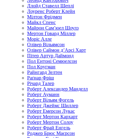
Леонід Канторович
Ллойд Ставелл Шеплі
Лоуренс Роберт Клейн
Мілтон Фрідмен
Майкл Спенс
Майрон Сам’юел Шоулз
Мертон Говард Міллер
Моріс Алле
Олівер Вільямсон
Олівер Саймон д’Арсі Харт
Пітер Артур Даймонд
Пол Ентоні Семюелсон
Пол Кругман
Райнгард Зелтен
Раґнар Фріш
Річард Талер
Роберт Александер Манделл
Роберт Ауманн
Роберт Вільям Фогель
Роберт Джеймс Шиллер
Роберт Емерсон Лукас
Роберт Мертон Кархарт
Роберт Мертон Солоу
Роберт Фрай Енгель
Роджер Брюс Маєрсон