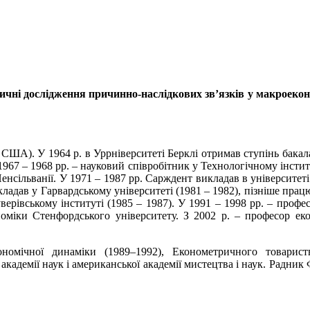
іричні дослідження причинно-наслідкових зв’язків у макроеко
США). У 1964 р. в Уррніверситеті Берклі отримав ступінь бакала
 1967 – 1968 рр. – науковий співробітник у Технологічному інстит
енсільванії. У 1971 – 1987 рр. Сарждент викладав в університеті
икладав у Гарвардському університеті (1981 – 1982), пізніше пра
ерівському інституті (1985 – 1987). У 1991 – 1998 рр. – профе
номіки Стенфордського університету. З 2002 р. – професор е
ономічної динаміки (1989–1992), Економетричного товарист
 академії наук і американської академії мистецтва і наук. Радник