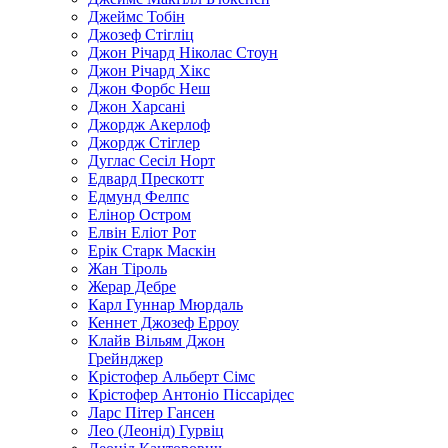
Джеймс Тобін
Джозеф Стігліц
Джон Річард Ніколас Стоун
Джон Річард Хікс
Джон Форбс Неш
Джон Харсані
Джордж Акерлоф
Джордж Стіглер
Дуглас Сесіл Норт
Едвард Прескотт
Едмунд Фелпс
Елінор Остром
Елвін Еліот Рот
Ерік Старк Маскін
Жан Тіроль
Жерар Дебре
Карл Гуннар Мюрдаль
Кеннет Джозеф Ерроу
Клайв Вільям Джон
Грейнджер
Крістофер Альберт Сімс
Крістофер Антоніо Піссарідес
Ларс Пітер Гансен
Лео (Леонід) Гурвіц