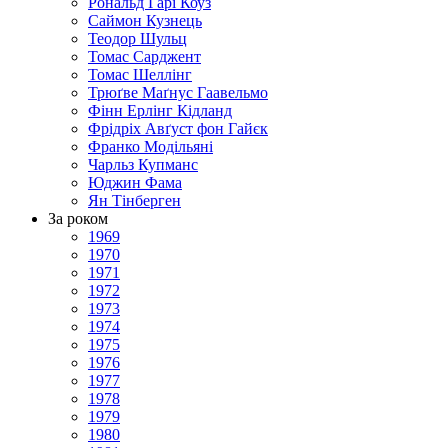
Рональд Гарі Коуз
Саймон Кузнець
Теодор Шульц
Томас Сарджент
Томас Шеллінг
Трюґве Маґнус Гаавельмо
Фінн Ерлінг Кідланд
Фрідріх Авґуст фон Гайєк
Франко Модільяні
Чарльз Купманс
Юджин Фама
Ян Тінберген
За роком
1969
1970
1971
1972
1973
1974
1975
1976
1977
1978
1979
1980