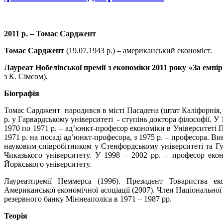
2011 р. – Томас Сарджент
Томас Сарджент
(19.07.1943 р.) – американський економіст.
Лауреат Нобелівської премії з економіки 2011 року «За емп
з К. Сімсом).
Біографія
Томас Сарджент народився в місті Пасадена (штат Каліфорнія, 
р. у Гарвардському університеті - ступінь доктора філософії. У
1970 по 1971 р. – ад’юнкт-професор економіки в Університеті П
1971 р. на посаді ад’юнкт-професора, з 1975 р. – професора. В
науковим співробітником у Стенфордському університеті та Гув
Чиказького університету. У 1998 – 2002 рр. – професор еко
Йоркського університету.
Лауреатпремії Неммерса (1996). Президент Товариства ек
Американської економічної асоціації (2007). Член Національної
резервного банку Міннеаполіса в 1971 – 1987 рр.
Теорія