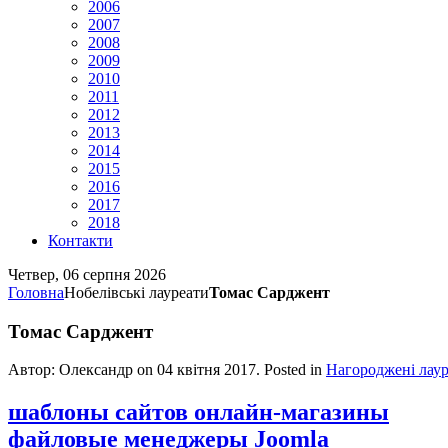
2006
2007
2008
2009
2010
2011
2012
2013
2014
2015
2016
2017
2018
Контакти
Четвер, 06 серпня 2026
Головна
Нобелівські лауреати
Томас Сарджент
Томас Сарджент
Автор: Олександр on
04 квітня 2017
. Posted in
Нагороджені лау
шаблоны сайтов онлайн-магазины
файловые менеджеры Joomla