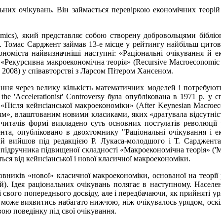
ьних очікувань. Він займається перевіркою економічних теорій
omics), який представляє собою створену добровольцями бібліо
. Томас Сарджент займав 13-е місце у рейтингу найбільш цитов
ономіста найвизначніші наступні: «Раціональні очікування й 
1); «Рекурсивна макроекономічна теорія» (Recursive Macroeconomic
, 2008) у співавторстві з Ларсом Пітером Хансеном.
іння через велику кількість математичних моделей і потребуют
e 'Accelerationist' Controversy була опублікована в 1971 р. у сп
Після кейнсіанської макроекономіки» (After Keynesian Macroec
м», влаштованим новими класиками, яких «дратувала відсутніст
 читачів формі викладено суть основних постулатів революції
нта, опубліковано в двохтомнику "Раціональні очікування і 
 який вийшов під редакцією Р. Лукаса-молодшого і Т. Сарджент
ом підручника підвищеної складності «Макроекономічна теорія» ('
ється від кейнсіанської і нової класичної макроекономіки.
вників «нової» класичної макроекономіки, основаної на теорії
й). Ідея раціональних очікувань полягає в наступному. Населе
 свого попереднього досвіду, але і передбачаючи, як прийняті у
 може виявитись набагато нижчою, ніж очікувалось урядом, оск
ою поведінку під свої очікування.