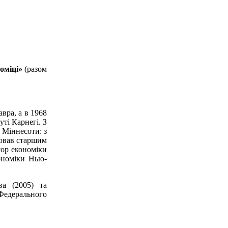
номіці»
(разом
вра, а в 1968
уті Карнегі. З
 Міннесоти: з
цював старшим
сор економіки
кономіки Нью-
ва (2005) та
 Федерального