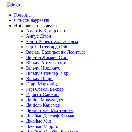
Головна
Список лауреатів
Нобелівські лауреати
Амартія Кумар Сен
Ангус Дітон
Бенгт Роберт Хольмстрем
Бертіл Готтхард Олін
Василь Васильович Леонтьєв
Вернон Ломакс Сміт
Вільям Артур Льюїс
Вільям Нордхаус
Вільям Спенсер Вікрі
Вільям Шарп
Гаррі Марковіц
Гері Стенлі Беккер
Герберт Саймон
Даніел МакФадден
Даніель Канеман
Дейл Томас Мортенсен
Джеймс Джозеф Хекман
Джеймс Мід
Джеймс Міррліс
Джеймс Макґілл Б'юкенен