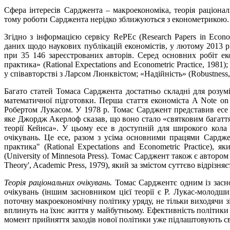
Сфера інтересів Сарджента – макроекономіка, теорія раціонал
тому роботи Сарджента нерідко зближуються з економетрикою.
Згідно з інформацією сервісу RePEc (Research Papers in Econ
даних щодо наукових публікацій економістів, у лютому 2013 р
при 35 146 зареєстрованих авторів. Серед основних робіт ек
практика» (Rational Expectations and Econometric Practice, 198
у співавторстві з Ларсом Люнквістом; «Надійність» (Robustness
Багато статей Томаса Сарджента достатньо складні для розум
математичної підготовки. Перша стаття економіста A Note on th
Робертом Лукасом. У 1978 р. Томас Сарджент представив есе «
яке Джордж Акерлоф сказав, що воно стало «святковим багаття
теорії Кейнса». У цьому есе в доступній для широкого кола
очікувань. Це есе, разом з усіма основними працями Сардже
практика" (Rational Expectations and Econometric Practice),
(University of Minnesota Press). Томас Сарджент також є автор
Theory', Academic Press, 1979), який за змістом суттєво відрізня
Теорія раціональних очікувань.
Томас Сарджентє одним із засно
очікувань (іншим засновником цієї теорії є Р. Лукас-молодши
поточну макроекономічну політику уряду, не тільки виходячи зі
вплинуть на їхнє життя у майбутньому. Ефективність політики
момент прийняття заходів нової політики уже підлаштовують св