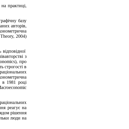
 на практиці,
графічну базу
аних авторів,
економетрична
 Theory, 2004)
ь відповідної
івавторстві з
onomics), про
ь строгості в
 раціональних
економетрична
а в 1981 році
Macroeconomic
 раціональних
ння реагує на
рядом рішення
ільки люди на